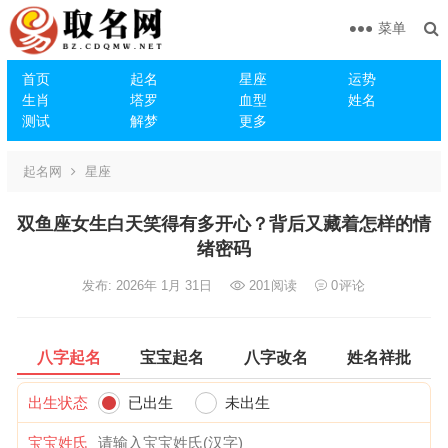
菜单
首页
起名
星座
运势
生肖
塔罗
血型
姓名
测试
解梦
更多
起名网
星座
双鱼座女生白天笑得有多开心？背后又藏着怎样的情
绪密码
发布: 2026年 1月 31日
201
阅读
0
评论
八字起名
宝宝起名
八字改名
姓名祥批
出生状态
已出生
未出生
宝宝姓氏