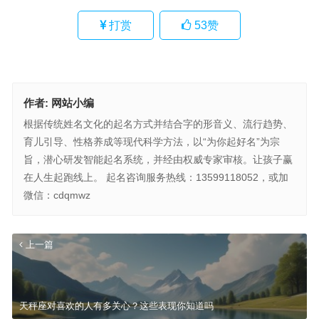
打赏
53
赞
作者:
网站小编
根据传统姓名文化的起名方式并结合字的形音义、流行趋势、
育儿引导、性格养成等现代科学方法，以“为你起好名”为宗
旨，潜心研发智能起名系统，并经由权威专家审核。让孩子赢
在人生起跑线上。 起名咨询服务热线：13599118052，或加
微信：cdqmwz
上一篇
天秤座对喜欢的人有多关心？这些表现你知道吗