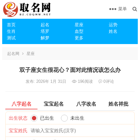
菜单
首页
起名
星座
运势
生肖
塔罗
血型
姓名
测试
解梦
更多
起名网
星座
双子座女生很花心？面对此情况该怎么办
发布: 2026年 1月 31日
196
阅读
0
评论
八字起名
宝宝起名
八字改名
姓名祥批
出生状态
已出生
未出生
宝宝姓氏