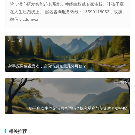
旨，潜心研发智能起名系统，并经由权威专家审核。让孩子赢
在人生起跑线上。 起名咨询服务热线：13599118052，或加
微信：cdqmwz
上一篇
射手座男生说喜欢，这份情感究竟几分可信？
下一篇
狮子座女生养金渐层合适吗？探究星座与萌宠的奇妙搭配
相关推荐