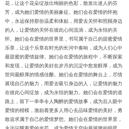
花，让这个花朵绽放出绚丽的色彩，散发出迷人的芬
芳，成为她们爱情的美丽象征。她们会在爱情的怀抱
中，永远保持那份温柔和体贴，用爱去关怀和照顾身边
的人，让爱情的关怀在彼此心间流淌，成为永恒的关
怀。她们会在爱情的世界里，书写属于自己的甜蜜爱情
乐章，让这个乐章在时光的长河中奏响，成为人们心中
最甜蜜的爱情旋律。她们会在爱情的旅程中，不断探索
和发现，让爱情的美好在岁月的沉淀中愈发醇厚，成为
世间最醇厚的情感佳酿。她们会在爱情的舞台上，尽情
展现自己的魅力，用爱去吸引身边的人，让爱情的魅力
在彼此心间绽放，成为永恒的魅力。她们会在爱情的道
路上，留下一串串令人陶醉的爱情故事，成为后人眼中
爱情的楷模，激励着更多人用心去品味爱情的美好，勇
敢追求属于自己的爱情梦想。她们会在爱情的世界里，
永远闪耀着爱的光芒，成为爱情天空中最璀璨的明星，