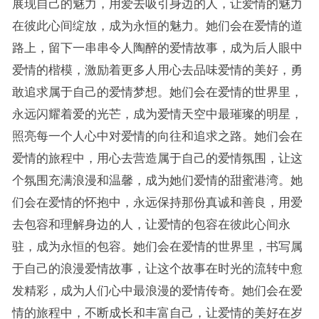
展现自己的魅力，用爱去吸引身边的人，让爱情的魅力
在彼此心间绽放，成为永恒的魅力。她们会在爱情的道
路上，留下一串串令人陶醉的爱情故事，成为后人眼中
爱情的楷模，激励着更多人用心去品味爱情的美好，勇
敢追求属于自己的爱情梦想。她们会在爱情的世界里，
永远闪耀着爱的光芒，成为爱情天空中最璀璨的明星，
照亮每一个人心中对爱情的向往和追求之路。她们会在
爱情的旅程中，用心去营造属于自己的爱情氛围，让这
个氛围充满浪漫和温馨，成为她们爱情的甜蜜港湾。她
们会在爱情的怀抱中，永远保持那份真诚和善良，用爱
去包容和理解身边的人，让爱情的包容在彼此心间永
驻，成为永恒的包容。她们会在爱情的世界里，书写属
于自己的浪漫爱情故事，让这个故事在时光的流转中愈
发精彩，成为人们心中最浪漫的爱情传奇。她们会在爱
情的旅程中，不断成长和丰富自己，让爱情的美好在岁