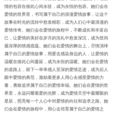
情的包容在彼此心间永驻，成为永恒的包容。她们会在
爱情的世界里，书写属于自己的浪漫爱情故事，让这个
故事在时光的流转中愈发精彩，成为人们心中最浪漫的
爱情传奇。她们会在爱情的旅程中，不断成长和丰富自
己，让爱情的美好在岁月的洗礼中愈发深沉，成为世间
最深厚的情感底蕴。她们会在爱情的舞台上，尽情演绎
属于自己的爱情故事，用爱去感染身边的人，让爱情的
温暖在彼此心间蔓延，成为永恒的温暖。她们会在爱情
的道路上，留下一串串感人至深的爱情足迹，成为后人
眼中爱情的典范，激励着更多人用心去感受爱情的力
量，勇敢追求属于自己的爱情幸福。她们会在爱情的世
界里，永远闪耀着爱的光辉，成为爱情天空中最耀眼的
星辰，照亮每一个人心中对爱情的向往和追求之路。她
们会在爱情的旅程中，用心去培育属于自己的爱情之