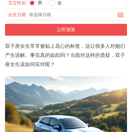
宝宝性别
男
女
出生日期
双子座女生常常被贴上花心的标签，这让很多人对她们
产生误解。事实真的如此吗？当面对这样的质疑，双子
座女生该如何应对呢？