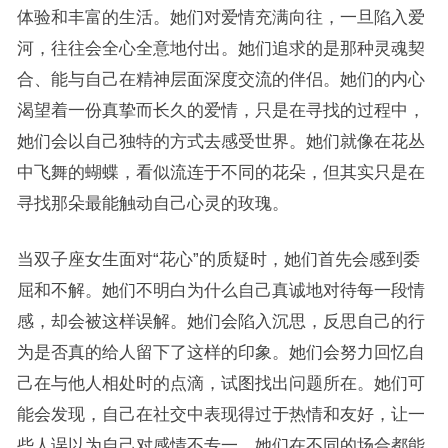
体验和丰富的生活。她们对爱情充满向往，一旦陷入爱
河，往往会全心全意地付出。她们追求的是那种灵魂契
合、能与自己在精神层面深度交流的伴侣。她们的内心
渴望着一份真挚而长久的爱情，只是在寻找的过程中，
她们会以自己独特的方式去感受世界。她们就像在花丛
中飞舞的蝴蝶，看似流连于不同的花朵，但其实只是在
寻找那朵最能触动自己心灵的玫瑰。
当双子座女生面对“花心”的质疑时，她们首先会感到委
屈和不解。她们不明白为什么自己真诚地对待每一段情
感，却会被这样误解。她们会陷入沉思，反思自己的行
为是否真的给人留下了这样的印象。她们会努力回忆自
己在与他人相处时的点滴，试图找出问题所在。她们可
能会发现，自己在社交中表现得过于热情和友好，让一
些人误以为自己对感情不专一。她们在不同的场合都能