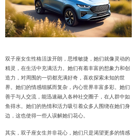
双子座女生性格活泼开朗，思维敏捷，她们就像灵动的
精灵，在生活中充满活力。她们有着丰富的想象力和创
造力，对周围的一切都充满好奇，喜欢探索未知的世
界。她们的情感细腻而复杂，内心世界丰富多彩。她们
善于与人交流，能迅速融入各种社交圈子，在人群中如
鱼得水。她们的热情和活力吸引着众多人围绕在她们身
边，这也使得一些人误解她们花心。
其实，双子座女生并非花心，她们只是渴望更多的情感