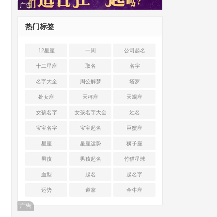
广告
热门标签
12星座
一周
公司起名
十二星座
取名
名字
名字大全
周公解梦
塔罗
处女座
天秤座
天蝎座
女孩名字
女孩名字大全
姓名
宝宝名字
宝宝起名
巨蟹座
星座
星座运势
狮子座
男孩
男孩起名
竹猫星球
血型
起名
起名字
运势
道家
金牛座
广告