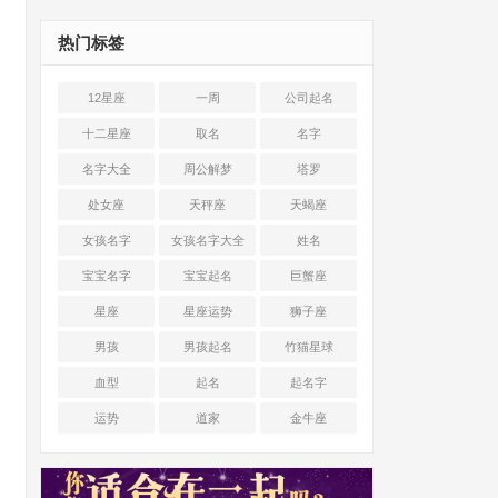
热门标签
12星座
一周
公司起名
十二星座
取名
名字
名字大全
周公解梦
塔罗
处女座
天秤座
天蝎座
女孩名字
女孩名字大全
姓名
宝宝名字
宝宝起名
巨蟹座
星座
星座运势
狮子座
男孩
男孩起名
竹猫星球
血型
起名
起名字
运势
道家
金牛座