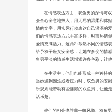
在情感表达方面，双鱼男的深情与双
会全心全意地投入，用无尽的温柔和体
情的文字，用实际行动表达自己深深的
们的情感表达方式丰富多样，时而热情
爱情充满活力。这两种截然不同的情感
给予双子座女安全感，让她在多变的情
鱼男平淡的情感生活增添许多色彩，让
在生活中，他们也能形成一种独特的
当她遇到困难或者压力时，双鱼男的安
乐观则能带动有些慵懒的双鱼男，让他
活乐趣。
他们的相处也并非一帆风顺。双鱼男