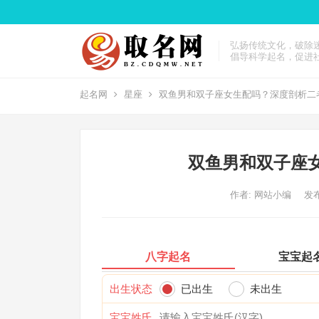
弘扬传统文化，破除
倡导科学起名，促进
起名网
星座
双鱼男和双子座女生配吗？深度剖析二
双鱼男和双子座
作者:
网站小编
发布
八字起名
宝宝起
出生状态
已出生
未出生
宝宝姓氏