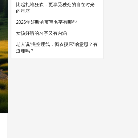
比起扎堆狂欢，更享受独处的自在时光
的星座
2026年好听的宝宝名字有哪些
女孩好听的名字又有内涵
老人说“撮空理线，循衣摸床”啥意思？有
道理吗？