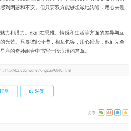
男感到困惑和不安。但只要双方能够坦诚地沟通，用心去理
魅力和潜力。他们在思维、情感和生活等方面的差异与互
彩的光芒。只要彼此珍惜，相互包容，用心经营，他们完全
在星座的奇妙组合中书写一段浪漫的篇章。
处：
http://bz.cdqmw.net/xingzuo/6940.html
打赏
54
赞