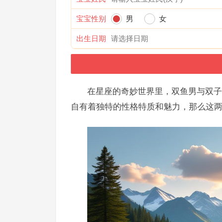
宝宝性别
男
女
出生日期
在星座的奇妙世界里，双鱼男与双子
自有着独特的性格特质和魅力，那么这