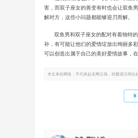
害，而双子座女的善变有时也会让双鱼
解对方，这些小问题都能够迎刃而解。
双鱼男和双子座女的配对有着独特的
补，有可能让他们的爱情绽放出绚丽多
可以创造出属于自己的美好爱情故事，
本文来自网络，不代表起名网立场，转载请注明出