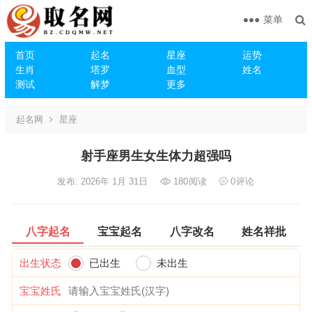
菜单
首页
起名
星座
运势
生肖
塔罗
血型
姓名
测试
解梦
更多
起名网
星座
射手座男生女生体力超强吗
发布: 2026年 1月 31日
180
阅读
0
评论
八字起名
宝宝起名
八字改名
姓名祥批
出生状态
已出生
未出生
宝宝姓氏