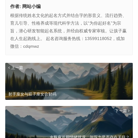
作者:
网站小编
根据传统姓名文化的起名方式并结合字的形音义、流行趋势、
育儿引导、性格养成等现代科学方法，以“为你起好名”为宗
旨，潜心研发智能起名系统，并经由权威专家审核。让孩子赢
在人生起跑线上。 起名咨询服务热线：13599118052，或加
微信：cdqmwz
上一篇
射手座女与双子座女合财吗
下一篇
水瓶座近期情绪状况，与压力是否存在关联？