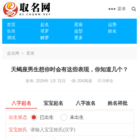
菜单
首页
起名
星座
运势
生肖
塔罗
血型
姓名
测试
解梦
更多
起名网
星座
天蝎座男生想你时会有这些表现，你知道几个？
发布: 2026年 1月 31日
204
阅读
0
评论
八字起名
宝宝起名
八字改名
姓名祥批
出生状态
已出生
未出生
宝宝姓氏