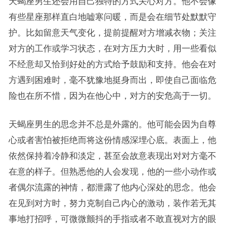
天蝎座男生还会用自己独特的方式关心对方。他不会像
有些星座那样直白地嘘寒问暖，而是会在细节处默默守
护。比如留意天气变化，提前提醒对方增减衣物；关注
对方的工作或学习状态，在对方压力大时，用一些看似
不经意却又恰到好处的方式给予鼓励和支持。他会在对
方遇到困难时，毫不犹豫地挺身而出，即使自己面临危
险也在所不惜，因为在他心中，对方的安危高于一切。
天蝎座男生的思念并不总是外露的。他可能会因为自尊
心或者害怕被拒绝而将这份情感深埋心底。表面上，他
依然保持着冷静和淡定，甚至会故意表现出对对方毫不
在意的样子。但熟悉他的人会发现，他的一些小动作或
者偶尔流露的神情，都泄露了他内心深处的思念。他会
在见到对方时，努力克制自己内心的激动，装作若无其
事地打招呼，可微微颤抖的手指或者不敢直视对方的眼