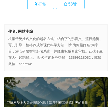
打赏
53
赞
作者:
网站小编
根据传统姓名文化的起名方式并结合字的形音义、流行趋势、
育儿引导、性格养成等现代科学方法，以“为你起好名”为宗
旨，潜心研发智能起名系统，并经由权威专家审核。让孩子赢
在人生起跑线上。 起名咨询服务热线：13599118052，或加
微信：cdqmwz
上一篇
巨蟹座爱上人后会情绪化吗？深度剖析其情感世界的起伏