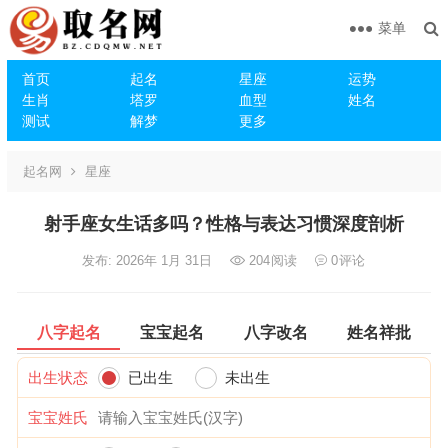
菜单
首页
起名
星座
运势
生肖
塔罗
血型
姓名
测试
解梦
更多
起名网
星座
射手座女生话多吗？性格与表达习惯深度剖析
发布: 2026年 1月 31日
204
阅读
0
评论
八字起名
宝宝起名
八字改名
姓名祥批
出生状态
已出生
未出生
宝宝姓氏