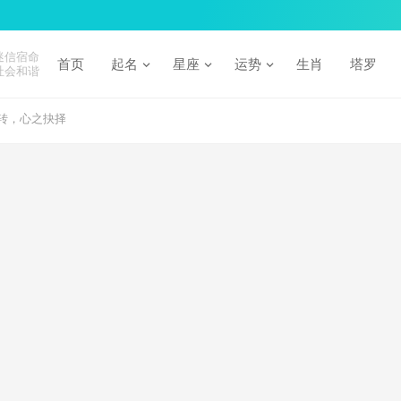
迷信宿命
首页
起名
星座
运势
生肖
塔罗
社会和谐
转，心之抉择