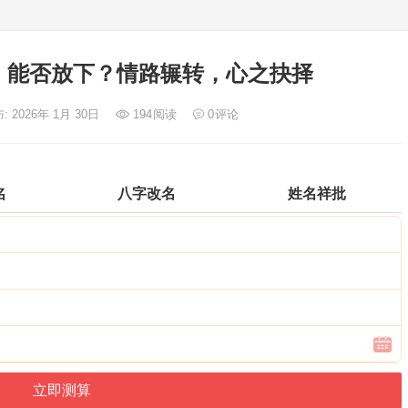
：能否放下？情路辗转，心之抉择
: 2026年 1月 30日
194
阅读
0
评论
名
八字改名
姓名祥批