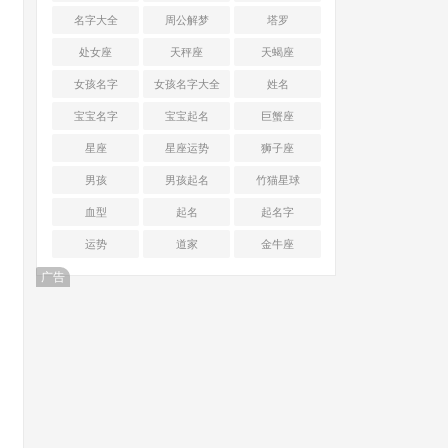
名字大全
周公解梦
塔罗
处女座
天秤座
天蝎座
女孩名字
女孩名字大全
姓名
宝宝名字
宝宝起名
巨蟹座
星座
星座运势
狮子座
男孩
男孩起名
竹猫星球
血型
起名
起名字
运势
道家
金牛座
广告