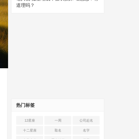
道理吗？
热门标签
12星座
一周
公司起名
十二星座
取名
名字