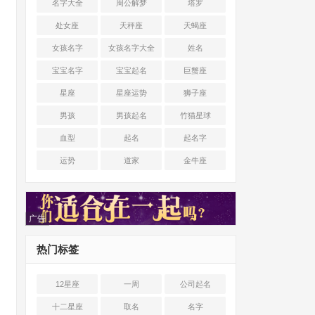
名字大全
周公解梦
塔罗
处女座
天秤座
天蝎座
女孩名字
女孩名字大全
姓名
宝宝名字
宝宝起名
巨蟹座
星座
星座运势
狮子座
男孩
男孩起名
竹猫星球
血型
起名
起名字
运势
道家
金牛座
广告
热门标签
12星座
一周
公司起名
十二星座
取名
名字