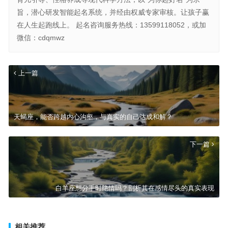
旨，潜心研发智能起名系统，并经由权威专家审核。让孩子赢
在人生起跑线上。 起名咨询服务热线：13599118052，或加
微信：cdqmwz
上一篇
天蝎座，能否跨越内心沟壑，与真实的自己达成和解？
下一篇
白羊座想分手时绝情吗？剖析其在感情尽头的真实表现
相关推荐