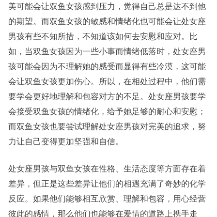
美可能会让双鱼女孩感到压力，觉得自己总是达不到他
的期望。而双鱼女孩的敏感和情绪化也可能会让处女座
男孩有些不知所措，不知道该如何去安慰和应对。比
如，当双鱼女孩因为一些小事而情绪低落时，处女座男
孩可能会因为不理解她的感受而显得有些冷漠，这可能
会让双鱼女孩更加伤心。所以，在相处过程中，他们需
要学会更好地理解和包容对方的不足。处女座男孩要学
会接受双鱼女孩的情绪化，给予她足够的耐心和安慰；
而双鱼女孩也要尝试理解处女座男孩对完美的追求，努
力让自己变得更加坚强和自信。
处女座男孩与双鱼女孩在性格、生活态度等方面存在着
差异，但正是这些差异让他们的相遇充满了奇妙的化学
反应。如果他们能够相互欣赏、理解和包容，用心经营
彼此的感情，那么他们也能够在爱情的道路上携手走