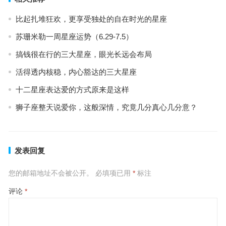
比起扎堆狂欢，更享受独处的自在时光的星座
苏珊米勒一周星座运势（6.29-7.5）
搞钱很在行的三大星座，眼光长远会布局
活得透内核稳，内心豁达的三大星座
十二星座表达爱的方式原来是这样
狮子座整天说爱你，这般深情，究竟几分真心几分意？
发表回复
您的邮箱地址不会被公开。
必填项已用
*
标注
评论
*