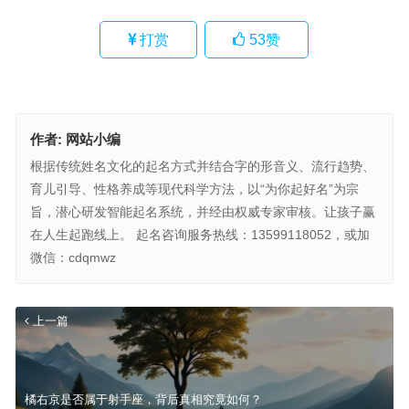
打赏
53
赞
作者:
网站小编
根据传统姓名文化的起名方式并结合字的形音义、流行趋势、
育儿引导、性格养成等现代科学方法，以“为你起好名”为宗
旨，潜心研发智能起名系统，并经由权威专家审核。让孩子赢
在人生起跑线上。 起名咨询服务热线：13599118052，或加
微信：cdqmwz
上一篇
橘右京是否属于射手座，背后真相究竟如何？