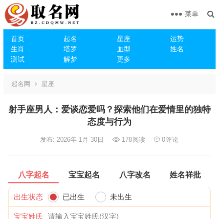
菜单
首页
起名
星座
运势
生肖
塔罗
血型
姓名
测试
解梦
更多
起名网
星座
射手座男人：爱谈恋爱吗？探索他们在爱情里的独特
态度与行为
发布: 2026年 1月 30日
178
阅读
0
评论
八字起名
宝宝起名
八字改名
姓名祥批
出生状态
已出生
未出生
宝宝姓氏