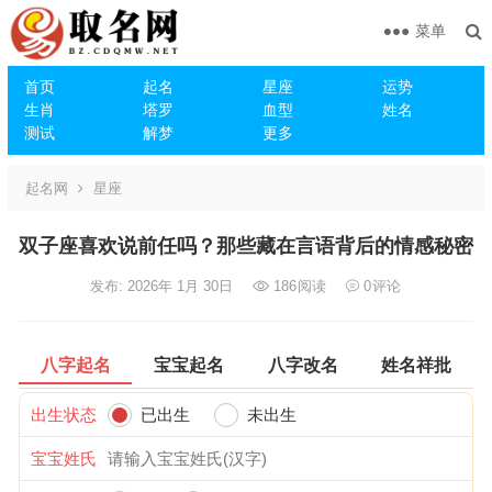
菜单
首页
起名
星座
运势
生肖
塔罗
血型
姓名
测试
解梦
更多
起名网
星座
双子座喜欢说前任吗？那些藏在言语背后的情感秘密
发布: 2026年 1月 30日
186
阅读
0
评论
八字起名
宝宝起名
八字改名
姓名祥批
出生状态
已出生
未出生
宝宝姓氏