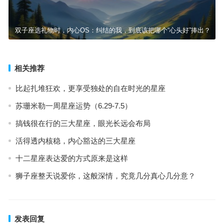
双子座选礼物时，内心OS：纠结的我，到底该把哪个“心头好”捧出？
相关推荐
比起扎堆狂欢，更享受独处的自在时光的星座
苏珊米勒一周星座运势（6.29-7.5）
搞钱很在行的三大星座，眼光长远会布局
活得透内核稳，内心豁达的三大星座
十二星座表达爱的方式原来是这样
狮子座整天说爱你，这般深情，究竟几分真心几分意？
发表回复