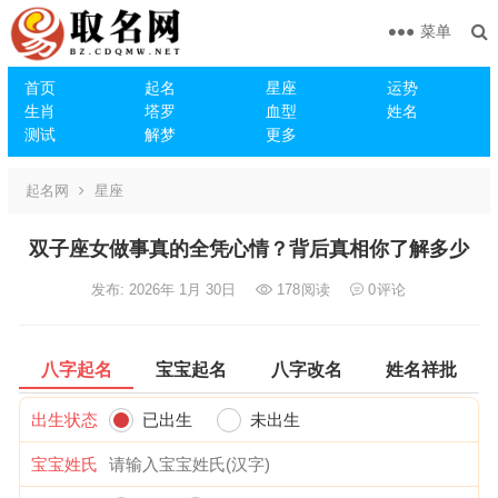
菜单
首页
起名
星座
运势
生肖
塔罗
血型
姓名
测试
解梦
更多
起名网
星座
双子座女做事真的全凭心情？背后真相你了解多少
发布: 2026年 1月 30日
178
阅读
0
评论
八字起名
宝宝起名
八字改名
姓名祥批
出生状态
已出生
未出生
宝宝姓氏