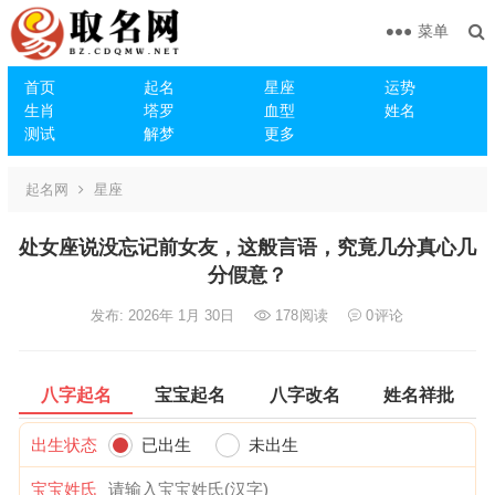
菜单
首页
起名
星座
运势
生肖
塔罗
血型
姓名
测试
解梦
更多
起名网
星座
处女座说没忘记前女友，这般言语，究竟几分真心几
分假意？
发布: 2026年 1月 30日
178
阅读
0
评论
八字起名
宝宝起名
八字改名
姓名祥批
出生状态
已出生
未出生
宝宝姓氏