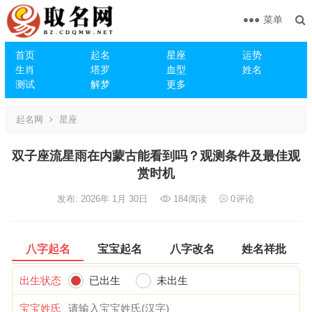
菜单
首页
起名
星座
运势
生肖
塔罗
血型
姓名
测试
解梦
更多
起名网
星座
双子座流星雨在内蒙古能看到吗？观测条件及最佳观
赏时机
发布: 2026年 1月 30日
184
阅读
0
评论
八字起名
宝宝起名
八字改名
姓名祥批
出生状态
已出生
未出生
宝宝姓氏