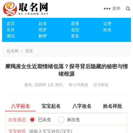
菜单
首页
起名
星座
运势
生肖
塔罗
血型
姓名
测试
解梦
更多
起名网
星座
摩羯座女生近期情绪低落？探寻背后隐藏的秘密与情
绪根源
发布: 2026年 1月 30日
174
阅读
0
评论
八字起名
宝宝起名
八字改名
姓名祥批
出生状态
已出生
未出生
宝宝姓氏