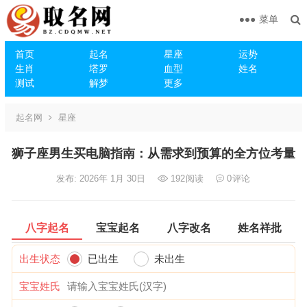
菜单
首页
起名
星座
运势
生肖
塔罗
血型
姓名
测试
解梦
更多
起名网
星座
狮子座男生买电脑指南：从需求到预算的全方位考量
发布: 2026年 1月 30日
192
阅读
0
评论
八字起名
宝宝起名
八字改名
姓名祥批
出生状态
已出生
未出生
宝宝姓氏