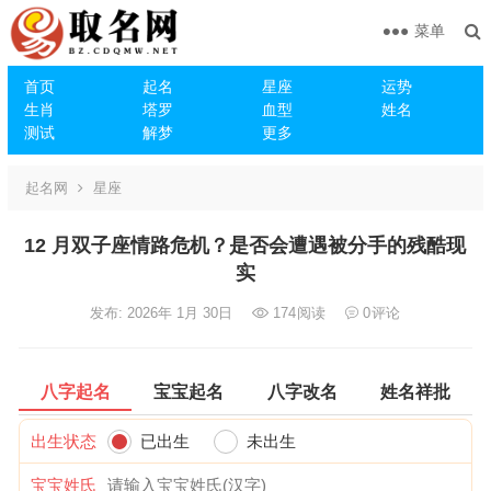
菜单
首页
起名
星座
运势
生肖
塔罗
血型
姓名
测试
解梦
更多
起名网
星座
12 月双子座情路危机？是否会遭遇被分手的残酷现
实
发布: 2026年 1月 30日
174
阅读
0
评论
八字起名
宝宝起名
八字改名
姓名祥批
出生状态
已出生
未出生
宝宝姓氏