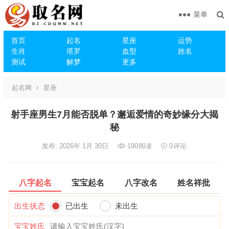
菜单
首页
起名
星座
运势
生肖
塔罗
血型
姓名
测试
解梦
更多
起名网
星座
射手座男生7月能否脱单？邂逅爱情的奇妙缘分大揭
秘
发布: 2026年 1月 30日
190
阅读
0
评论
八字起名
宝宝起名
八字改名
姓名祥批
出生状态
已出生
未出生
宝宝姓氏