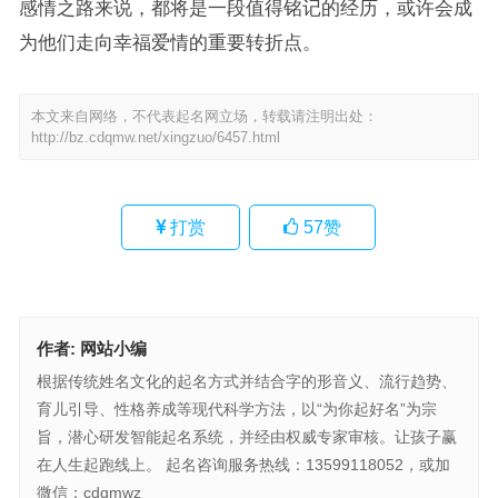
感情之路来说，都将是一段值得铭记的经历，或许会成
为他们走向幸福爱情的重要转折点。
本文来自网络，不代表起名网立场，转载请注明出处：
http://bz.cdqmw.net/xingzuo/6457.html
打赏
57
赞
作者:
网站小编
根据传统姓名文化的起名方式并结合字的形音义、流行趋势、
育儿引导、性格养成等现代科学方法，以“为你起好名”为宗
旨，潜心研发智能起名系统，并经由权威专家审核。让孩子赢
在人生起跑线上。 起名咨询服务热线：13599118052，或加
微信：cdqmwz