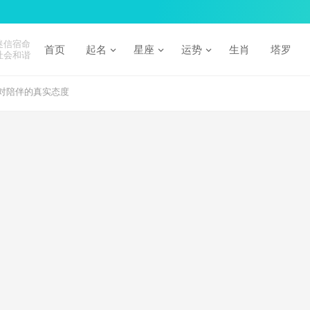
迷信宿命
首页
起名
星座
运势
生肖
塔罗
社会和谐
对陪伴的真实态度