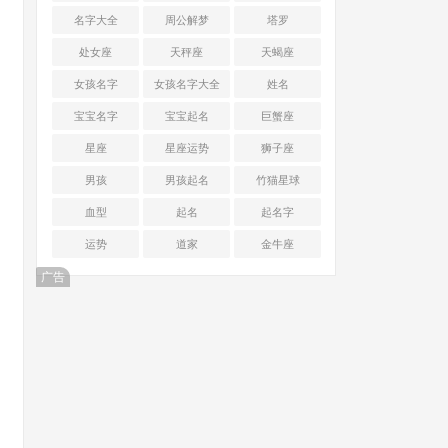
名字大全
周公解梦
塔罗
处女座
天秤座
天蝎座
女孩名字
女孩名字大全
姓名
宝宝名字
宝宝起名
巨蟹座
星座
星座运势
狮子座
男孩
男孩起名
竹猫星球
血型
起名
起名字
运势
道家
金牛座
广告