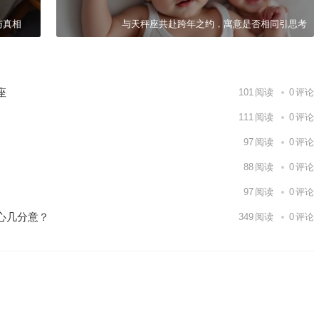
与真相
与天秤座共赴跨年之约，寓意是否相同引思考
座
101
阅读
0
评论
111
阅读
0
评论
97
阅读
0
评论
88
阅读
0
评论
97
阅读
0
评论
心几分意？
349
阅读
0
评论