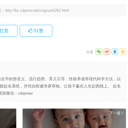
处：
http://bz.cdqmw.net/xingzuo/6262.html
打赏
51
赞
结合字的形音义、流行趋势、育儿引导、性格养成等现代科学方法，以
智能起名系统，并经由权威专家审核。让孩子赢在人生起跑线上。 起名
或加微信：cdqmwz
下一篇