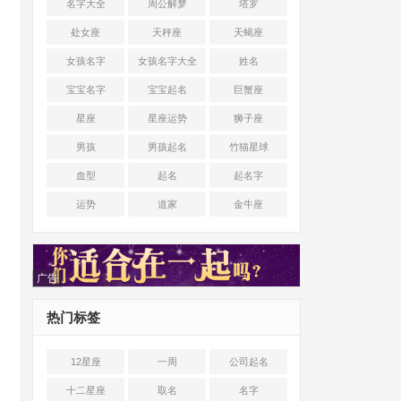
名字大全
周公解梦
塔罗
处女座
天秤座
天蝎座
女孩名字
女孩名字大全
姓名
宝宝名字
宝宝起名
巨蟹座
星座
星座运势
狮子座
男孩
男孩起名
竹猫星球
血型
起名
起名字
运势
道家
金牛座
广告
热门标签
12星座
一周
公司起名
十二星座
取名
名字