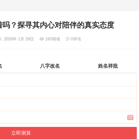
着吗？探寻其内心对陪伴的真实态度
: 2026年 1月 29日
193
阅读
0
评论
名
八字改名
姓名祥批