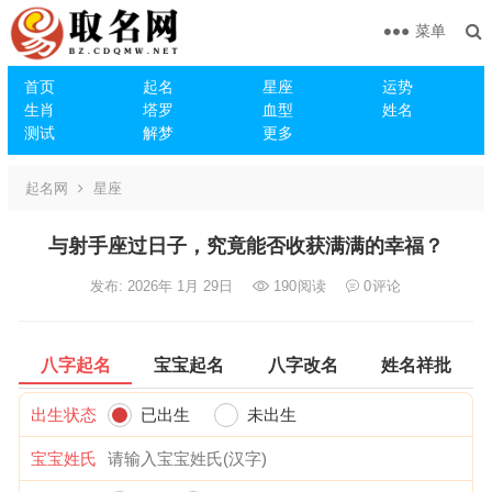
菜单
首页
起名
星座
运势
生肖
塔罗
血型
姓名
测试
解梦
更多
起名网
星座
与射手座过日子，究竟能否收获满满的幸福？
发布: 2026年 1月 29日
190
阅读
0
评论
八字起名
宝宝起名
八字改名
姓名祥批
出生状态
已出生
未出生
宝宝姓氏