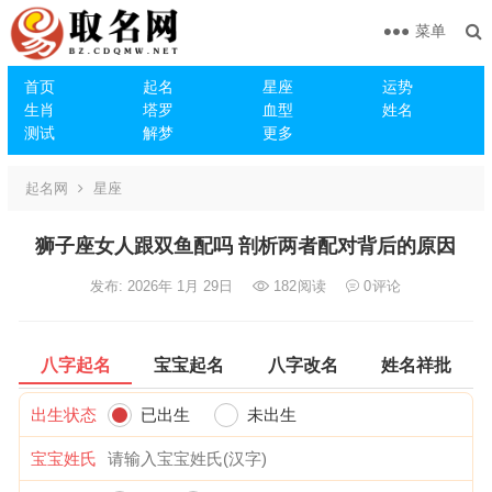
菜单
首页
起名
星座
运势
生肖
塔罗
血型
姓名
测试
解梦
更多
起名网
星座
狮子座女人跟双鱼配吗 剖析两者配对背后的原因
发布: 2026年 1月 29日
182
阅读
0
评论
八字起名
宝宝起名
八字改名
姓名祥批
出生状态
已出生
未出生
宝宝姓氏