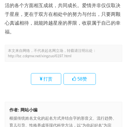
活的各个方面相互成就，共同成长。爱情并非仅仅取决
于星座，更在于双方在相处中的努力与付出，只要两颗
心真诚相待，就能跨越星座的界限，收获属于自己的幸
福。
本文来自网络，不代表起名网立场，转载请注明出处：
http://bz.cdqmw.net/xingzuo/6197.html
打赏
58
赞
作者:
网站小编
根据传统姓名文化的起名方式并结合字的形音义、流行趋势、
育儿引导、性格养成等现代科学方法，以“为你起好名”为宗