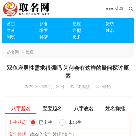
菜单
首页
起名
星座
运势
生肖
塔罗
血型
姓名
测试
解梦
更多
起名网
星座
双鱼座男性需求很强吗 为何会有这样的疑问探讨原
因
发布: 2026年 1月 29日
201
阅读
0
评论
八字起名
宝宝起名
八字改名
姓名祥批
出生状态
已出生
未出生
宝宝姓氏