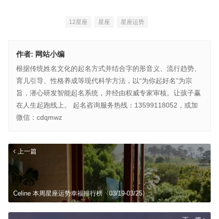
12星座
星座
星座运势
作者:
网站小编
根据传统姓名文化的起名方式并结合字的形音义、流行趋势、
育儿引导、性格养成等现代科学方法，以“为你起好名”为宗
旨，潜心研发智能起名系统，并经由权威专家审核。让孩子赢
在人生起跑线上。 起名咨询服务热线：13599118052，或加
微信：cdqmwz
上一篇
Celine 本周星座运势幸福排行榜〈03/19-03/25〉