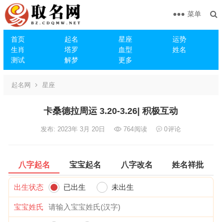
菜单
首页
起名
星座
运势
生肖
塔罗
血型
姓名
测试
解梦
更多
起名网
星座
卡桑德拉周运 3.20-3.26| 积极互动
发布: 2023年 3月 20日
764
阅读
0
评论
八字起名
宝宝起名
八字改名
姓名祥批
出生状态
已出生
未出生
宝宝姓氏