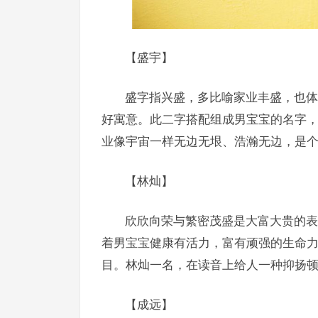
【盛宇】
盛字指兴盛，多比喻家业丰盛，也体
好寓意。此二字搭配组成男宝宝的名字
业像宇宙一样无边无垠、浩瀚无边，是
【林灿】
欣欣向荣与繁密茂盛是大富大贵的表
着男宝宝健康有活力，富有顽强的生命
目。林灿一名，在读音上给人一种抑扬
【成远】