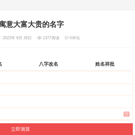
寓意大富大贵的名字
: 2022年 9月 26日
1377
阅读
0
评论
名
八字改名
姓名祥批