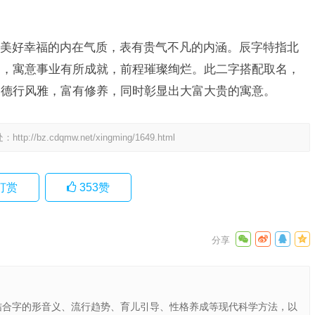
美好幸福的内在气质，表有贵气不凡的内涵。辰字特指北
的，寓意事业有所成就，前程璀璨绚烂。此二字搭配取名，
，德行风雅，富有修养，同时彰显出大富大贵的寓意。
处：
http://bz.cdqmw.net/xingming/1649.html
打赏
353
赞
结合字的形音义、流行趋势、育儿引导、性格养成等现代科学方法，以