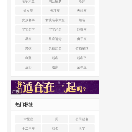
名字大全
周公解梦
塔罗
处女座
天秤座
天蝎座
女孩名字
女孩名字大全
姓名
宝宝名字
宝宝起名
巨蟹座
星座
星座运势
狮子座
男孩
男孩起名
竹猫星球
血型
起名
起名字
运势
道家
金牛座
广告
热门标签
12星座
一周
公司起名
十二星座
取名
名字