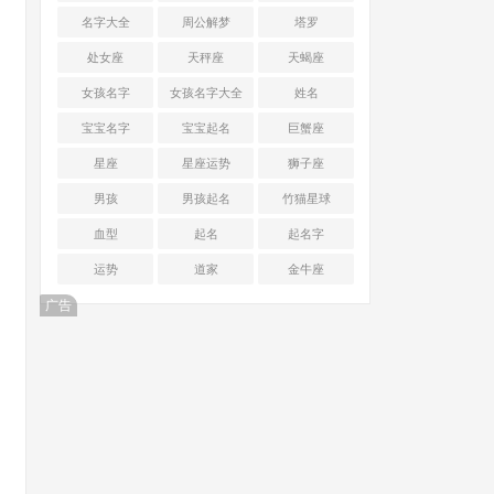
名字大全
周公解梦
塔罗
处女座
天秤座
天蝎座
女孩名字
女孩名字大全
姓名
宝宝名字
宝宝起名
巨蟹座
星座
星座运势
狮子座
男孩
男孩起名
竹猫星球
血型
起名
起名字
运势
道家
金牛座
广告