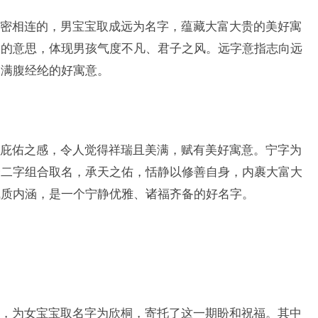
密相连的，男宝宝取成远为名字，蕴藏大富大贵的美好寓
美的意思，体现男孩气度不凡、君子之风。远字意指志向远
、满腹经纶的好寓意。
庇佑之感，令人觉得祥瑞且美满，赋有美好寓意。宁字为
宁二字组合取名，承天之佑，恬静以修善自身，内裹大富大
气质内涵，是一个宁静优雅、诸福齐备的好名字。
，为女宝宝取名字为欣桐，寄托了这一期盼和祝福。其中