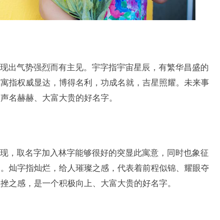
现出气势强烈而有主见。宇字指宇宙星辰，有繁华昌盛的
，寓指权威显达，博得名利，功成名就，吉星照耀。未来事
个声名赫赫、大富大贵的好名字。
现，取名字加入林字能够很好的突显此寓意，同时也象征
力。灿字指灿烂，给人璀璨之感，代表着前程似锦、耀眼夺
顿挫之感，是一个积极向上、大富大贵的好名字。