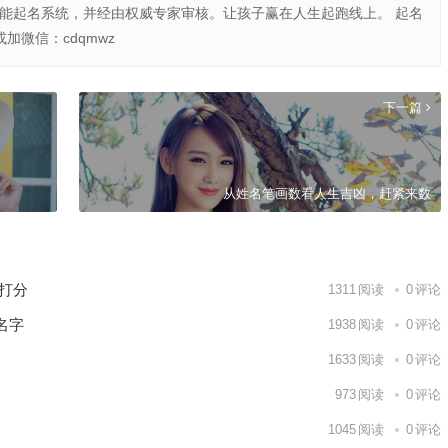
智能起名系统，并经由权威专家审核。让孩子赢在人生起跑线上。 起名
或加微信：cdqmwz
下一篇
从姓名笔画数看人生吉凶，赶紧来数
打分
1311
阅读
0
评论
名字
1938
阅读
0
评论
1633
阅读
0
评论
973
阅读
0
评论
？
1045
阅读
0
评论