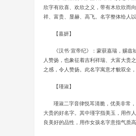
欣字有欣喜、欢欣之义，带有木欣欣而向
祥、富贵、显赫、高飞。名字整体给人
【嘉妍】
《汉书·宣帝纪》：蒙获嘉瑞，赐兹
人赞扬，也象征着吉利祥瑞、大富大贵
之感，令人赞扬。此名字寓意才貌双全
【瑾淑】
瑾淑二字音律悦耳清脆，优美非常，
大贵的好名字。其中瑾字指美玉，用作
良美好的品性，用作女孩名字意指气质