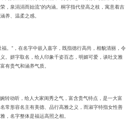
荣，泉涓涓而始流”的内涵。桐字指代登高之枝，寓意着吉
以涵养、温柔之感。
祉福。”，在名字中嵌入嘉字，既指德行高尚，相貌清丽，令
之义。妍字取名，给人印象千姿百态，明媚可爱，谈吐文雅
，富有贵气和涵养气质。
婉转动听，给人大家闺秀之气，富含贵气特点，是一大富
人名常形容名主有美德、品行高雅之义，而淑字特指女性善
高雅，名字整体是福运高照之相。