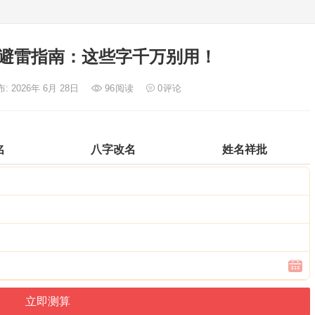
避雷指南：这些字千万别用！
: 2026年 6月 28日
96
阅读
0
评论
名
八字改名
姓名祥批