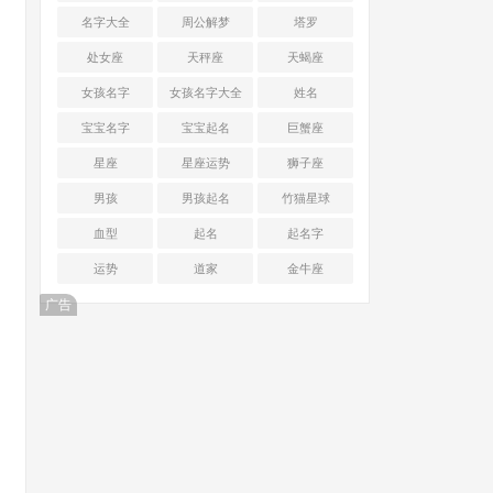
名字大全
周公解梦
塔罗
处女座
天秤座
天蝎座
女孩名字
女孩名字大全
姓名
宝宝名字
宝宝起名
巨蟹座
星座
星座运势
狮子座
男孩
男孩起名
竹猫星球
血型
起名
起名字
运势
道家
金牛座
广告