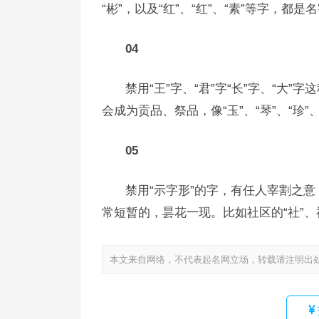
“彬”，以及“红”、“红”、“素”等字，都
04
禁用“王”字、“君”字“长”字、“
会成为贡品、祭品，像“玉”、“琴”、“珍”
05
禁用“示字形”的字，有任人宰割之
常短暂的，昙花一现。比如社区的“社”、祝
本文来自网络，不代表起名网立场，转载请注明出