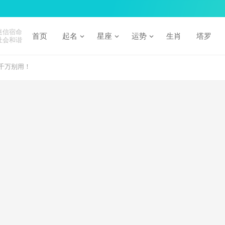
迷信宿命
首页
起名
星座
运势
生肖
塔罗
社会和谐
千万别用！