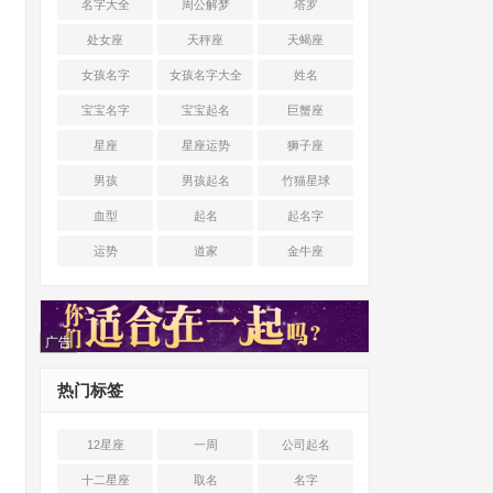
名字大全
周公解梦
塔罗
处女座
天秤座
天蝎座
女孩名字
女孩名字大全
姓名
宝宝名字
宝宝起名
巨蟹座
星座
星座运势
狮子座
男孩
男孩起名
竹猫星球
血型
起名
起名字
运势
道家
金牛座
广告
热门标签
12星座
一周
公司起名
十二星座
取名
名字