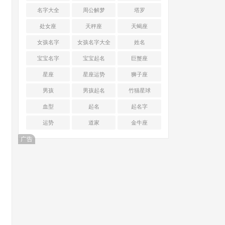
名字大全
周公解梦
塔罗
处女座
天秤座
天蝎座
女孩名字
女孩名字大全
姓名
宝宝名字
宝宝起名
巨蟹座
星座
星座运势
狮子座
男孩
男孩起名
竹猫星球
血型
起名
起名字
运势
道家
金牛座
广告