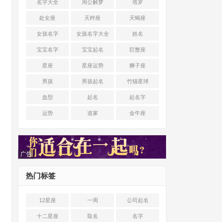
名字大全
周公解梦
塔罗
处女座
天秤座
天蝎座
女孩名字
女孩名字大全
姓名
宝宝名字
宝宝起名
巨蟹座
星座
星座运势
狮子座
男孩
男孩起名
竹猫星球
血型
起名
起名字
运势
道家
金牛座
广告
热门标签
12星座
一周
公司起名
十二星座
取名
名字