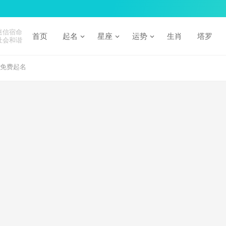
迷信宿命
首页
起名
星座
运势
生肖
塔罗
社会和谐
字免费起名