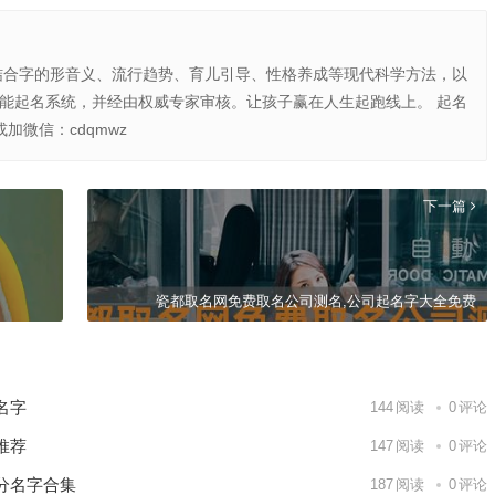
结合字的形音义、流行趋势、育儿引导、性格养成等现代科学方法，以
智能起名系统，并经由权威专家审核。让孩子赢在人生起跑线上。 起名
或加微信：cdqmwz
下一篇
瓷都取名网免费取名公司测名,公司起名字大全免费
名字
144
阅读
0
评论
推荐
147
阅读
0
评论
分名字合集
187
阅读
0
评论