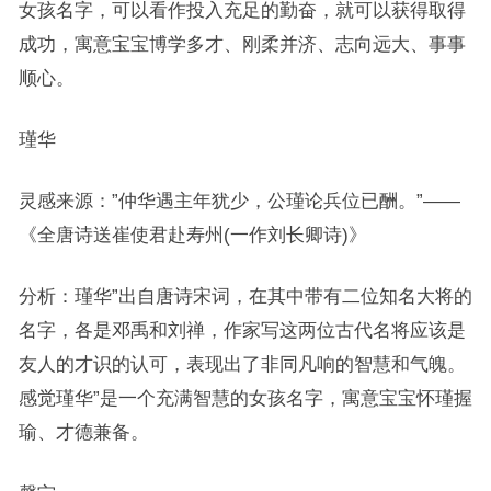
女孩名字，可以看作投入充足的勤奋，就可以获得取得
成功，寓意宝宝博学多才、刚柔并济、志向远大、事事
顺心。
瑾华
灵感来源：”仲华遇主年犹少，公瑾论兵位已酬。”——
《全唐诗送崔使君赴寿州(一作刘长卿诗)》
分析：瑾华”出自唐诗宋词，在其中带有二位知名大将的
名字，各是邓禹和刘禅，作家写这两位古代名将应该是
友人的才识的认可，表现出了非同凡响的智慧和气魄。
感觉瑾华”是一个充满智慧的女孩名字，寓意宝宝怀瑾握
瑜、才德兼备。