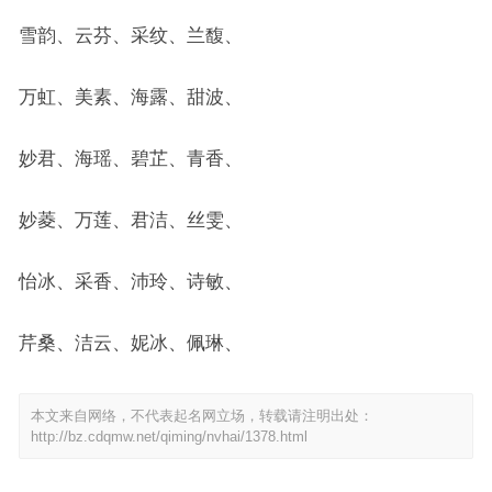
雪韵、云芬、采纹、兰馥、
万虹、美素、海露、甜波、
妙君、海瑶、碧芷、青香、
妙菱、万莲、君洁、丝雯、
怡冰、采香、沛玲、诗敏、
芹桑、洁云、妮冰、佩琳、
本文来自网络，不代表起名网立场，转载请注明出处：
http://bz.cdqmw.net/qiming/nvhai/1378.html