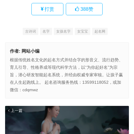
打赏
388
赞
古诗词
名字
女孩名字
女宝宝
起名网
作者:
网站小编
根据传统姓名文化的起名方式并结合字的形音义、流行趋势、
育儿引导、性格养成等现代科学方法，以“为你起好名”为宗
旨，潜心研发智能起名系统，并经由权威专家审核。让孩子赢
在人生起跑线上。 起名咨询服务热线：13599118052，或加
微信：cdqmwz
上一篇