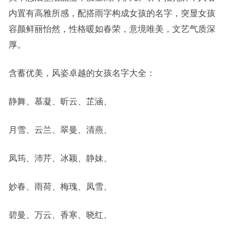
内置有高雅所感，配搭雨字构成女孩的名字，突显女孩
容颜鲜丽怡然，性格暖如春荣，意境唯美，文艺气质深
厚。
含蓄优美，风姿卓越的女孩名字大全：
静舞、慕凝、昕云、芷涵、
月雪、云兰、翠曼、清燕、
凤筠、沛芹、冰颖、静妹、
妙春、雨荷、梅瑰、凤雪、
碧曼、万云、香寒、晓红、