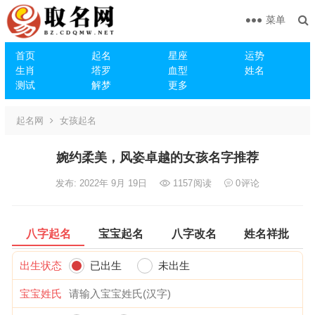
菜单
首页
起名
星座
运势
生肖
塔罗
血型
姓名
测试
解梦
更多
起名网
女孩起名
婉约柔美，风姿卓越的女孩名字推荐
发布: 2022年 9月 19日
1157
阅读
0
评论
八字起名
宝宝起名
八字改名
姓名祥批
出生状态
已出生
未出生
宝宝姓氏