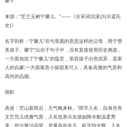
馨宁
来源：”芝兰玉树宁馨儿。”——《全宋词浣溪沙(示孟氏
女)》
名字剖析：宁馨儿”在句里面的意思这样的父母，用于赞
美孩子。馨宁”出自于句子中，没有直接使用历史典故，
一方面包括了宁馨儿”的蕴意，形容孩子出色优异，是家
人的自豪;一方面寓意小孩甜美可人，具备高雅的气质和
高尚的品德。
雨昕
表述：空山新雨后，天气晚来秋。”雨字入名，自身含有
文艺范儿优雅气质，入名也表示女孩如降水般温柔秀
美，想法整洁晶莹，质量高尚非凡。昕字指光辉，入名