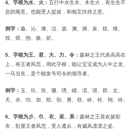
4、字根为水、火：
五行中水生木、木生火，有生生不
息的寓意。也能受人提拔，和相互扶持之意。
例字：
淼、沁、潍、洁、源、渊、洲、泉、炫、烽、
煌、煜、煦、焕、炘。
5、字根为王、君、大、力、令：
森林之王代表高高在
上，有王者风范，用此字根，能让宝宝成为人中之龙、
一马当先，是个能发号司令的领导者。
例字：
玉、玖、玫、珊、琇、峮、涒、珺、群、太、
天、央、功、加、助、劭、勇、劲、岭、铃、翎、袊。
6、字根为彡、巾、衣、采、系：
森林之王喜欢披彩
衣，彰显王者风范，受人遵从，有威风凛凛之姿。