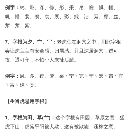
例字：
彬、彩、彦、修、彤、秉、帛、幨、帺、帼、
帆、幡、裴、褮、袁、展、彩、婇、洁、絜、顈、丝、
萦、萦、紫。
7、字根为夕、宀、冖：
老虎住在洞穴之中，用此字根
会让虎宝宝有安全感、归属感。并且深居洞穴，进可
攻、退可守，不怕小人来扯后腿。
例字：
夙、多、夜、梦、采丶宁丶完丶守丶宏丶宙丶宜
丶富丶娴丶宽。
【生肖虎忌用字根】
1、字根为田、草(艹)：
这个字根有田园、草原之意，猛
虎下山，虎落平阳被犬欺，这有被欺凌、压榨之意。