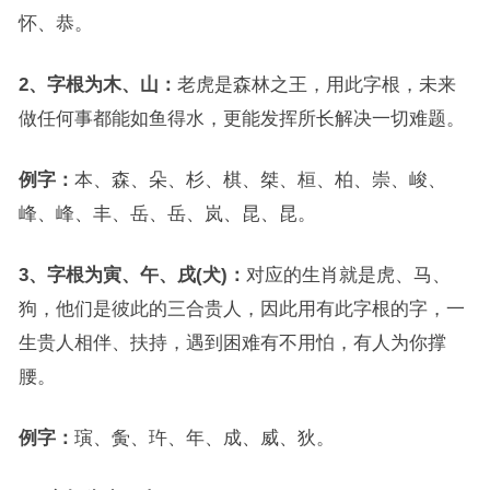
怀、恭。
2、字根为木、山：
老虎是森林之王，用此字根，未来
做任何事都能如鱼得水，更能发挥所长解决一切难题。
例字：
本、森、朵、杉、棋、桀、桓、柏、崇、峻、
峰、峰、丰、岳、岳、岚、昆、昆。
3、字根为寅、午、戌(犬)：
对应的生肖就是虎、马、
狗，他们是彼此的三合贵人，因此用有此字根的字，一
生贵人相伴、扶持，遇到困难有不用怕，有人为你撑
腰。
例字：
璌、夤、玝、年、成、威、狄。