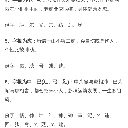
4、字根为小、幼：
老虎宜大才显威风，小会让老虎局
限在小框框里面，老虎变成病猫，身体健康堪虑。
例字：尛、尔、光、京、窈、苭、岰。
5、字根为虎：
所谓一山不容二虎，会自伤或是伤人，
个性比较冲动。
例字：彪、淲、号、甝、虢。
6、字根为申、巳(辶、弓、廴)：
申为猴与虎相冲、巳为
蛇与虎相害，都会招来小人，影响运势发展，一生多阻
碍。
例字：畅、伸、坤、绅、神、砷、审、汜、?、䢌、
回、㢬、穹、?、廷、?、建。