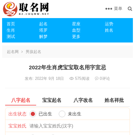
菜单
首页
起名
星座
运势
生肖
塔罗
血型
姓名
测试
解梦
更多
起名网
男孩起名
2022年生肖虎宝宝取名用字宜忌
发布: 2022年 9月 18日
575
阅读
0
评论
八字起名
宝宝起名
八字改名
姓名祥批
出生状态
已出生
未出生
宝宝姓氏