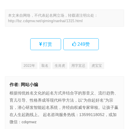
本文来自网络，不代表起名网立场，转载请注明出处：
http://bz.cdqmw.net/qiming/nanhai/1315.html
打赏
249
赞
2022年
取名
生肖虎
用字宜忌
虎宝宝
作者:
网站小编
根据传统姓名文化的起名方式并结合字的形音义、流行趋势、
育儿引导、性格养成等现代科学方法，以“为你起好名”为宗
旨，潜心研发智能起名系统，并经由权威专家审核。让孩子赢
在人生起跑线上。 起名咨询服务热线：13599118052，或加
微信：cdqmwz