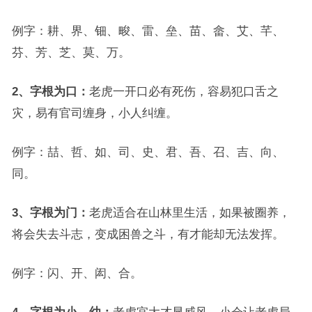
例字：耕、界、钿、畯、雷、垒、苗、畲、艾、芊、
芬、芳、芝、莫、万。
2、字根为口：
老虎一开口必有死伤，容易犯口舌之
灾，易有官司缠身，小人纠缠。
例字：喆、哲、如、司、史、君、吾、召、吉、向、
同。
3、字根为门：
老虎适合在山林里生活，如果被圈养，
将会失去斗志，变成困兽之斗，有才能却无法发挥。
例字：闪、开、闳、合。