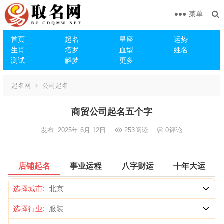
菜单
首页
起名
星座
运势
生肖
塔罗
血型
姓名
测试
解梦
更多
起名网
公司起名
商贸公司起名五个字
发布: 2025年 6月 12日
253
阅读
0
评论
店铺起名
事业运程
八字财运
十年大运
选择城市:
选择行业: