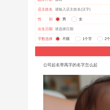
店主姓名
性 别
男
女
出生日期
字数选择
不限
1个字
2
公司起名带禹字的名字怎么起