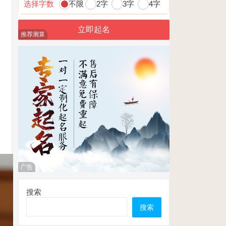
选择字数
不限
2字
3字
4字
推荐测算
广告
搜索
搜索