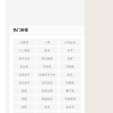
热门标签
12星座
一周
公司起名
十二星座
取名
名字
名字大全
周公解梦
塔罗
处女座
天秤座
天蝎座
女孩名字
女孩名字大全
姓名
宝宝名字
宝宝起名
巨蟹座
星座
星座运势
狮子座
男孩
男孩起名
竹猫星球
血型
起名
起名字