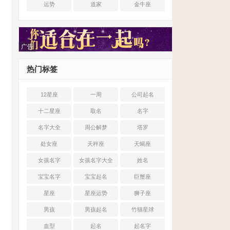
运势
道家
金牛座
广告
热门标签
12星座
一周
公司起名
十二星座
取名
名字
名字大全
周公解梦
塔罗
处女座
天秤座
天蝎座
女孩名字
女孩名字大全
姓名
宝宝名字
宝宝起名
巨蟹座
星座
星座运势
狮子座
男孩
男孩起名
竹猫星球
血型
起名
起名字