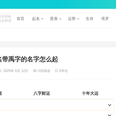
迷信宿命
首页
起名
星座
运势
生肖
塔罗
社会和谐
名带禹字的名字怎么起
: 2025年 6月 12日
220
阅读
0
评论
程
八字财运
十年大运