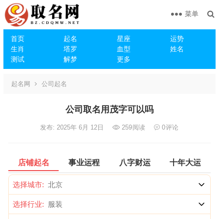
菜单
首页
起名
星座
运势
生肖
塔罗
血型
姓名
测试
解梦
更多
起名网
公司起名
公司取名用茂字可以吗
发布: 2025年 6月 12日
259
阅读
0
评论
店铺起名
事业运程
八字财运
十年大运
选择城市:
选择行业: