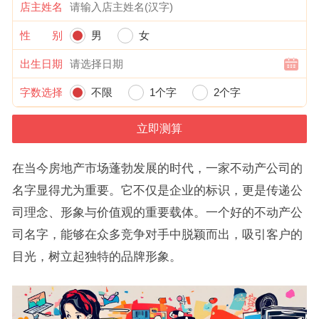
店主姓名
性 别
男
女
出生日期
字数选择
不限
1个字
2个字
在当今房地产市场蓬勃发展的时代，一家不动产公司的
名字显得尤为重要。它不仅是企业的标识，更是传递公
司理念、形象与价值观的重要载体。一个好的不动产公
司名字，能够在众多竞争对手中脱颖而出，吸引客户的
目光，树立起独特的品牌形象。