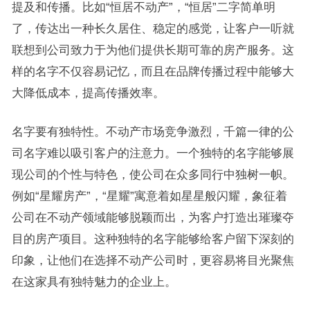
提及和传播。比如“恒居不动产”，“恒居”二字简单明
了，传达出一种长久居住、稳定的感觉，让客户一听就
联想到公司致力于为他们提供长期可靠的房产服务。这
样的名字不仅容易记忆，而且在品牌传播过程中能够大
大降低成本，提高传播效率。
名字要有独特性。不动产市场竞争激烈，千篇一律的公
司名字难以吸引客户的注意力。一个独特的名字能够展
现公司的个性与特色，使公司在众多同行中独树一帜。
例如“星耀房产”，“星耀”寓意着如星星般闪耀，象征着
公司在不动产领域能够脱颖而出，为客户打造出璀璨夺
目的房产项目。这种独特的名字能够给客户留下深刻的
印象，让他们在选择不动产公司时，更容易将目光聚焦
在这家具有独特魅力的企业上。