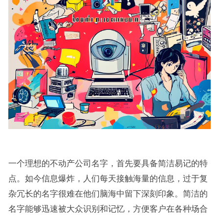
一个理想的不动产公司名字，首先要具备简洁易记的特
点。如今信息爆炸，人们每天接触海量的信息，过于复
杂冗长的名字很难在他们脑海中留下深刻印象。简洁的
名字能够迅速被大众识别和记忆，方便客户在各种场合