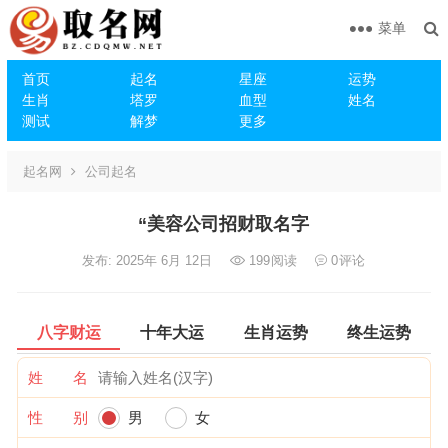
菜单
首页
起名
星座
运势
生肖
塔罗
血型
姓名
测试
解梦
更多
起名网
公司起名
“美容公司招财取名字
发布: 2025年 6月 12日
199
阅读
0
评论
八字财运
十年大运
生肖运势
终生运势
姓 名
性 别
男
女