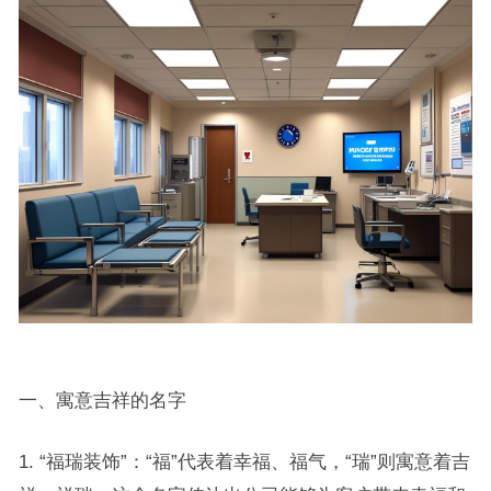
一、寓意吉祥的名字
1. “福瑞装饰”：“福”代表着幸福、福气，“瑞”则寓意着吉