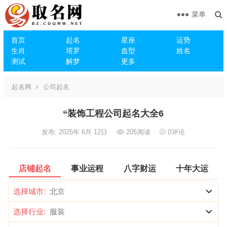
菜单
首页
起名
星座
运势
生肖
塔罗
血型
姓名
测试
解梦
更多
起名网
公司起名
“装饰工程公司起名大全6
发布: 2025年 6月 12日
205
阅读
0
评论
店铺起名
事业运程
八字财运
十年大运
选择城市:
选择行业: