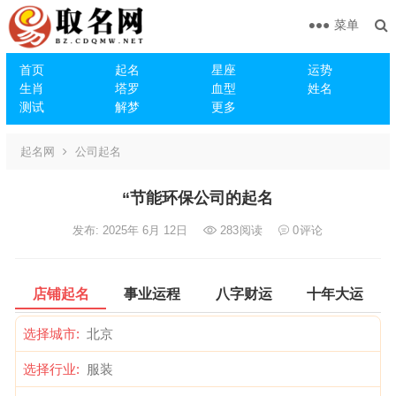
菜单
首页
起名
星座
运势
生肖
塔罗
血型
姓名
测试
解梦
更多
起名网
公司起名
“节能环保公司的起名
发布: 2025年 6月 12日
283
阅读
0
评论
店铺起名
事业运程
八字财运
十年大运
选择城市:
选择行业: