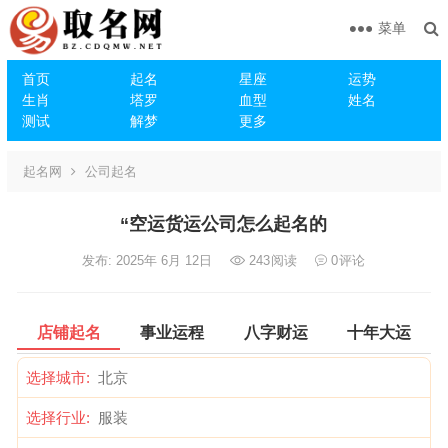
菜单
首页
起名
星座
运势
生肖
塔罗
血型
姓名
测试
解梦
更多
起名网
公司起名
“空运货运公司怎么起名的
发布: 2025年 6月 12日
243
阅读
0
评论
店铺起名
事业运程
八字财运
十年大运
选择城市:
选择行业: