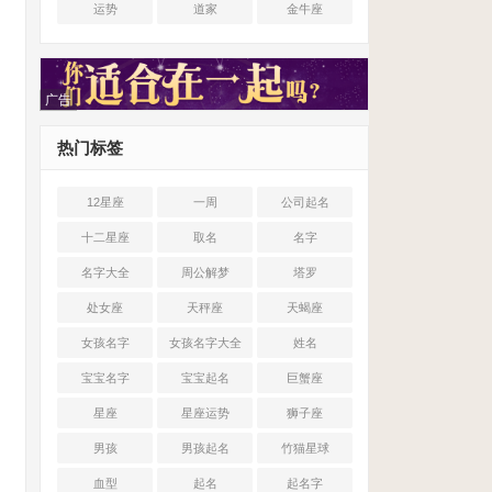
运势
道家
金牛座
广告
热门标签
12星座
一周
公司起名
十二星座
取名
名字
名字大全
周公解梦
塔罗
处女座
天秤座
天蝎座
女孩名字
女孩名字大全
姓名
宝宝名字
宝宝起名
巨蟹座
星座
星座运势
狮子座
男孩
男孩起名
竹猫星球
血型
起名
起名字