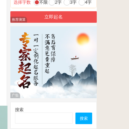
选择字数
不限
2字
3字
4字
推荐测算
广告
搜索
搜索