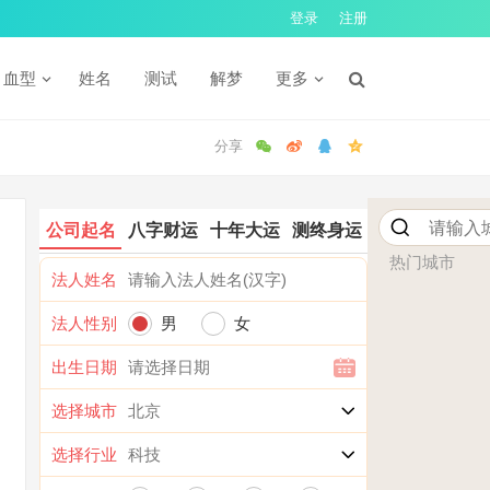
登录
注册
血型
姓名
测试
解梦
更多
公司起名
八字财运
十年大运
测终身运
热门城市
法人姓名
法人性别
男
女
出生日期
选择城市
选择行业