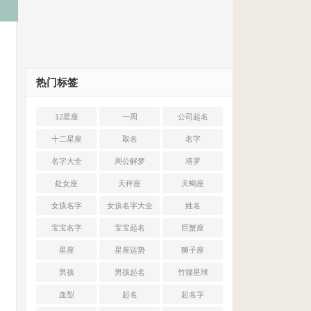
热门标签
12星座
一周
公司起名
十二星座
取名
名字
名字大全
周公解梦
塔罗
处女座
天秤座
天蝎座
女孩名字
女孩名字大全
姓名
宝宝名字
宝宝起名
巨蟹座
星座
星座运势
狮子座
男孩
男孩起名
竹猫星球
血型
起名
起名字