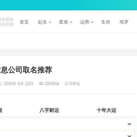
迷信宿命
首页
起名
星座
运势
生肖
塔罗
社会和谐
信息公司取名推荐
: 2025年 6月 12日
220
阅读
0
评论
程
八字财运
十年大运