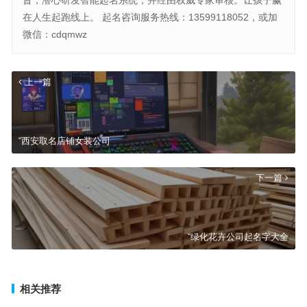
在人生起跑线上。 起名咨询服务热线：13599118052，或加
微信：cdqmwz
上一篇
“西安取名店铺女装公司
下一篇
“绿化花卉公司起名字大全
相关推荐