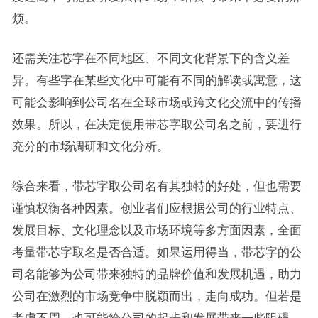
烦。
还需关注芯字在不同地区、不同文化背景下的含义差
异。有些字在某些文化中可能有不同的解读或寓意，这
可能会影响到公司名在全球市场或跨文化交流中的传播
效果。所以，在决定使用带芯字取公司名之前，要进行
充分的市场调研和文化分析。
综合来看，带芯字取公司名有其独特的好处，但也需要
谨慎权衡各种因素。创业者们应根据公司的行业特点、
发展目标、文化理念以及市场环境等多方面因素，全面
考量带芯字取名是否合适。如果运用得当，带芯字的公
司名能够为公司带来独特的品牌价值和发展机遇，助力
公司在激烈的市场竞争中脱颖而出，走向成功。但若是
考虑不周，也可能给公司的起步和发展带来一些阻碍。