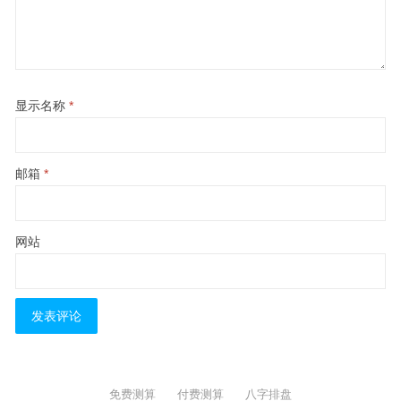
显示名称
*
邮箱
*
网站
免费测算
付费测算
八字排盘