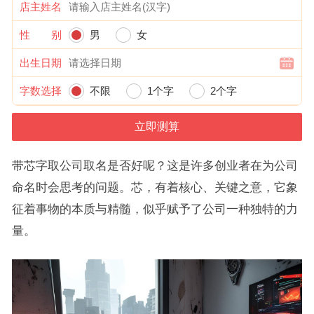
店主姓名
性 别
男
女
出生日期
字数选择
不限
1个字
2个字
带芯字取公司取名是否好呢？这是许多创业者在为公司
命名时会思考的问题。芯，有着核心、关键之意，它象
征着事物的本质与精髓，似乎赋予了公司一种独特的力
量。