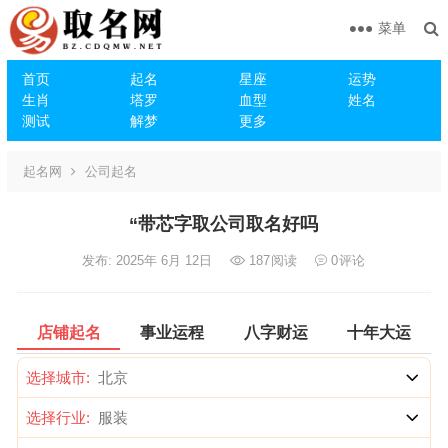
菜单
首页
起名
星座
运势
生肖
塔罗
血型
姓名
测试
解梦
更多
起名网
公司起名
“带芯字取公司取名好吗
发布: 2025年 6月 12日
187
阅读
0
评论
店铺起名
事业运程
八字财运
十年大运
选择城市:
选择行业: