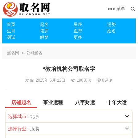
菜单
首页
起名
星座
运势
生肖
塔罗
血型
姓名
测试
解梦
更多
起名网
公司起名
“教培机构公司取名字
发布: 2025年 6月 12日
190
阅读
0
评论
店铺起名
事业运程
八字财运
十年大运
选择城市:
选择行业: