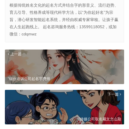
根据传统姓名文化的起名方式并结合字的形音义、流行趋势、
育儿引导、性格养成等现代科学方法，以“为你起好名”为宗
旨，潜心研发智能起名系统，并经由权威专家审核。让孩子赢
在人生起跑线上。 起名咨询服务热线：13599118052，或加
微信：cdqmwz
上一篇
“烟台培训公司起名字费用
下一篇
“传媒公司取名藏文怎么取