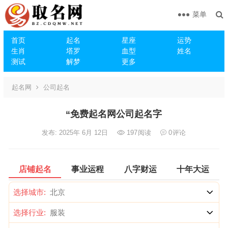
菜单
首页
起名
星座
运势
生肖
塔罗
血型
姓名
测试
解梦
更多
起名网
公司起名
“免费起名网公司起名字
发布: 2025年 6月 12日
197
阅读
0
评论
店铺起名
事业运程
八字财运
十年大运
选择城市:
选择行业: