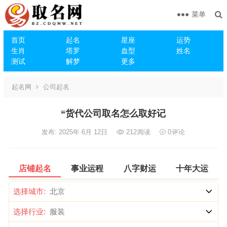
菜单
首页
起名
星座
运势
生肖
塔罗
血型
姓名
测试
解梦
更多
起名网
公司起名
“货代公司取名怎么取好记
发布: 2025年 6月 12日
212
阅读
0
评论
店铺起名
事业运程
八字财运
十年大运
选择城市:
选择行业: