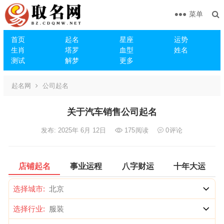
菜单
首页
起名
星座
运势
生肖
塔罗
血型
姓名
测试
解梦
更多
起名网
公司起名
关于汽车销售公司起名
发布: 2025年 6月 12日
175
阅读
0
评论
店铺起名
事业运程
八字财运
十年大运
选择城市:
选择行业: