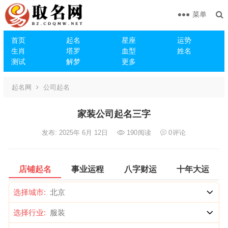
菜单
首页
起名
星座
运势
生肖
塔罗
血型
姓名
测试
解梦
更多
起名网
公司起名
家装公司起名三字
发布: 2025年 6月 12日
190
阅读
0
评论
店铺起名
事业运程
八字财运
十年大运
选择城市:
选择行业: