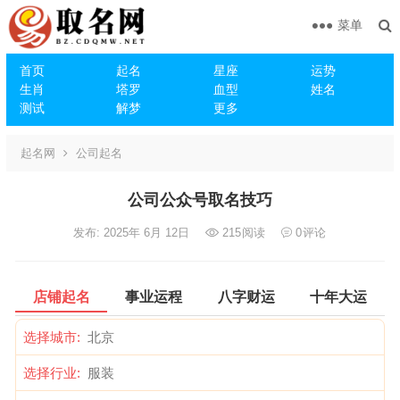
菜单
首页
起名
星座
运势
生肖
塔罗
血型
姓名
测试
解梦
更多
起名网
公司起名
公司公众号取名技巧
发布: 2025年 6月 12日
215
阅读
0
评论
店铺起名
事业运程
八字财运
十年大运
选择城市:
选择行业: