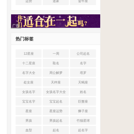
运势
道家
金牛座
广告
热门标签
12星座
一周
公司起名
十二星座
取名
名字
名字大全
周公解梦
塔罗
处女座
天秤座
天蝎座
女孩名字
女孩名字大全
姓名
宝宝名字
宝宝起名
巨蟹座
星座
星座运势
狮子座
男孩
男孩起名
竹猫星球
血型
起名
起名字