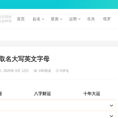
迷信宿命
首页
起名
星座
运势
生肖
塔罗
社会和谐
取名大写英文字母
: 2025年 6月 12日
190
阅读
0
评论
程
八字财运
十年大运