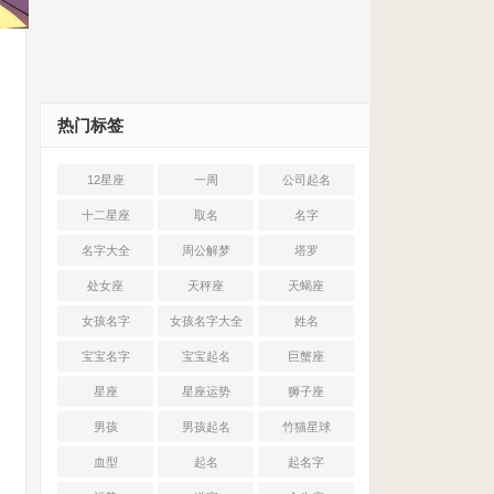
热门标签
12星座
一周
公司起名
十二星座
取名
名字
名字大全
周公解梦
塔罗
处女座
天秤座
天蝎座
女孩名字
女孩名字大全
姓名
宝宝名字
宝宝起名
巨蟹座
星座
星座运势
狮子座
男孩
男孩起名
竹猫星球
血型
起名
起名字