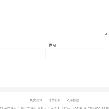
网站
免费测算
付费测算
八字排盘
022
免费算命,生辰八字算命,周易占卜,姓名测试打分
- 起名网
闽ICP备09018628