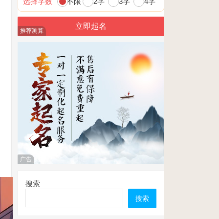
选择字数
不限
2字
3字
4字
推荐测算
广告
搜索
搜索