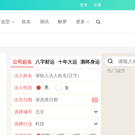
登录
注册
血型
姓名
测试
解梦
更多
公司起名
八字财运
十年大运
测终身运
热门城市
法人姓名
法人性别
男
女
出生日期
选择城市
选择行业