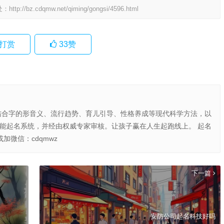
处：
http://bz.cdqmw.net/qiming/gongsi/4596.html
打赏
33
赞
结合字的形音义、流行趋势、育儿引导、性格养成等现代科学方法，以
智能起名系统，并经由权威专家审核。让孩子赢在人生起跑线上。 起名
或加微信：cdqmwz
下一篇
安防公司起名科技好吗