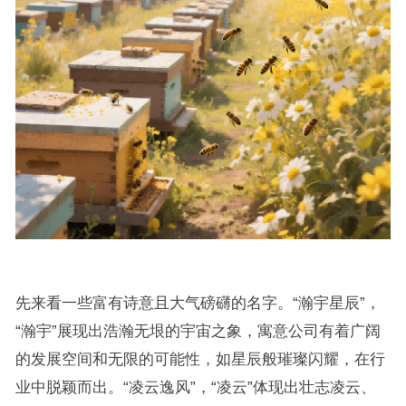
先来看一些富有诗意且大气磅礴的名字。“瀚宇星辰”，
“瀚宇”展现出浩瀚无垠的宇宙之象，寓意公司有着广阔
的发展空间和无限的可能性，如星辰般璀璨闪耀，在行
业中脱颖而出。“凌云逸风”，“凌云”体现出壮志凌云、