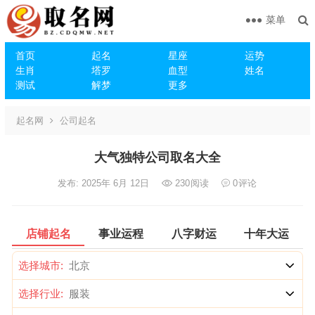
菜单
首页
起名
星座
运势
生肖
塔罗
血型
姓名
测试
解梦
更多
起名网
公司起名
大气独特公司取名大全
发布: 2025年 6月 12日
230
阅读
0
评论
店铺起名
事业运程
八字财运
十年大运
选择城市:
选择行业: