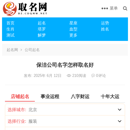
菜单
首页
起名
星座
运势
生肖
塔罗
血型
姓名
测试
解梦
更多
起名网
公司起名
保洁公司名字怎样取名好
发布: 2025年 6月 12日
210
阅读
0
评论
店铺起名
事业运程
八字财运
十年大运
选择城市:
选择行业: