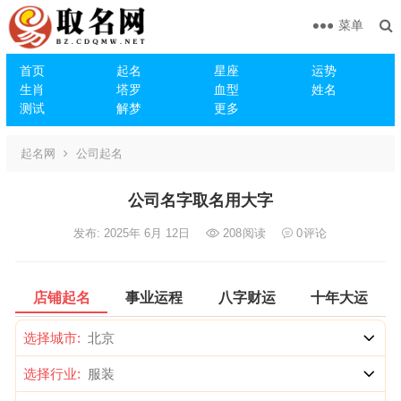
菜单
首页
起名
星座
运势
生肖
塔罗
血型
姓名
测试
解梦
更多
起名网
公司起名
公司名字取名用大字
发布: 2025年 6月 12日
208
阅读
0
评论
店铺起名
事业运程
八字财运
十年大运
选择城市:
选择行业: