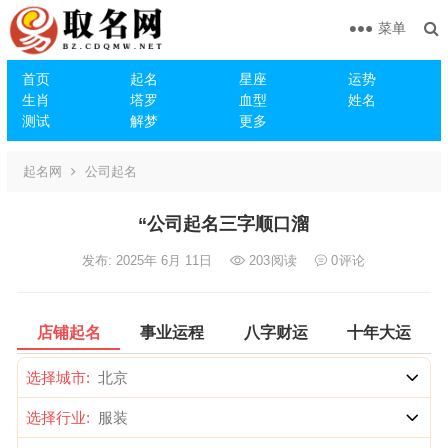
菜单
首页
起名
星座
运势
生肖
塔罗
血型
姓名
测试
解梦
更多
起名网
公司起名
“公司起名三字顺口溜
发布: 2025年 6月 11日
203
阅读
0
评论
店铺起名
事业运程
八字财运
十年大运
选择城市:
选择行业: