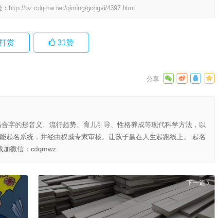
处：
http://bz.cdqmw.net/qiming/gongsi/4397.html
打赏
31
赞
结合字的形音义、流行趋势、育儿引导、性格养成等现代科学方法，以
智能起名系统，并经由权威专家审核。让孩子赢在人生起跑线上。 起名
或加微信：cdqmwz
下一篇