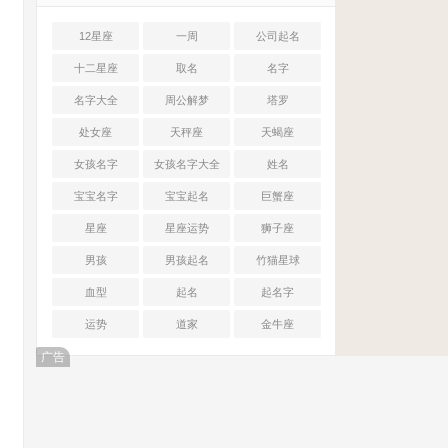
12星座
一周
公司起名
十二星座
取名
名字
名字大全
周公解梦
塔罗
处女座
天秤座
天蝎座
女孩名字
女孩名字大全
姓名
宝宝名字
宝宝起名
巨蟹座
星座
星座运势
狮子座
男孩
男孩起名
竹猫星球
血型
起名
起名字
运势
道家
金牛座
广告