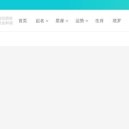
迷信宿命
首页
起名
星座
运势
生肖
塔罗
社会和谐