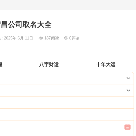
宏昌公司取名大全
: 2025年 6月 11日
187
阅读
0
评论
程
八字财运
十年大运