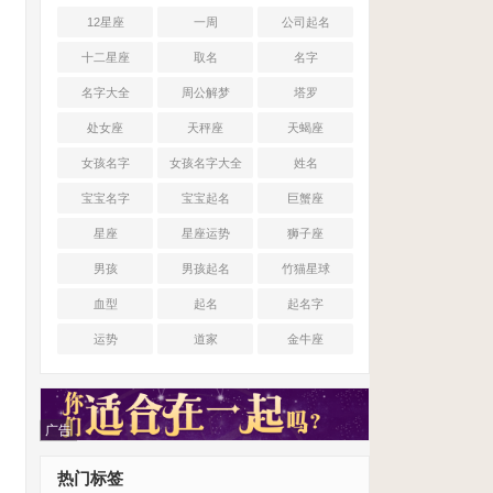
12星座
一周
公司起名
十二星座
取名
名字
名字大全
周公解梦
塔罗
处女座
天秤座
天蝎座
女孩名字
女孩名字大全
姓名
宝宝名字
宝宝起名
巨蟹座
星座
星座运势
狮子座
男孩
男孩起名
竹猫星球
血型
起名
起名字
运势
道家
金牛座
广告
热门标签