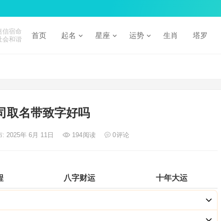
迷信宿命
首页
起名
星座
运势
生肖
塔罗
社会和谐
司取名带致字好吗
: 2025年 6月 11日
194
阅读
0
评论
程
八字财运
十年大运