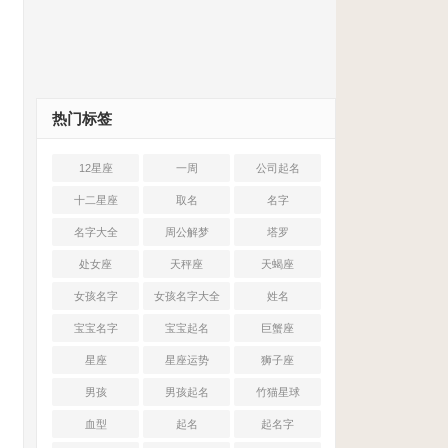
热门标签
12星座
一周
公司起名
十二星座
取名
名字
名字大全
周公解梦
塔罗
处女座
天秤座
天蝎座
女孩名字
女孩名字大全
姓名
宝宝名字
宝宝起名
巨蟹座
星座
星座运势
狮子座
男孩
男孩起名
竹猫星球
血型
起名
起名字