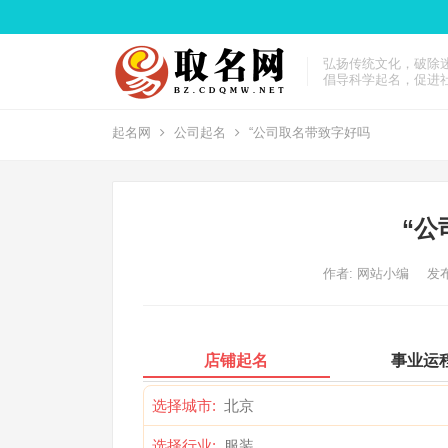
弘扬传统文化，破除
倡导科学起名，促进
起名网
公司起名
“公司取名带致字好吗
“公
作者:
网站小编
发布
店铺起名
事业运
选择城市:
选择行业: