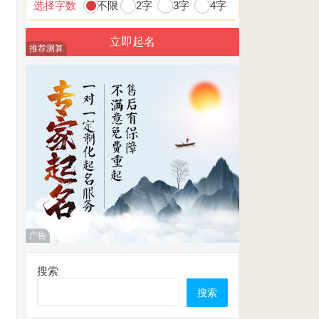
选择字数
不限
2字
3字
4字
推荐测算
广告
搜索
搜索