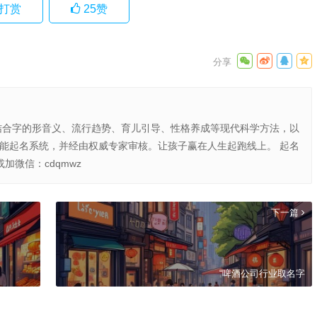
打赏
25
赞
结合字的形音义、流行趋势、育儿引导、性格养成等现代科学方法，以
智能起名系统，并经由权威专家审核。让孩子赢在人生起跑线上。 起名
或加微信：cdqmwz
下一篇
“啤酒公司行业取名字