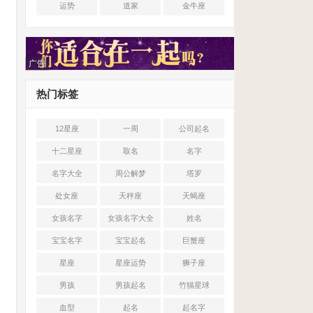
运势
道家
金牛座
广告
热门标签
12星座
一周
公司起名
十二星座
取名
名字
名字大全
周公解梦
塔罗
处女座
天秤座
天蝎座
女孩名字
女孩名字大全
姓名
宝宝名字
宝宝起名
巨蟹座
星座
星座运势
狮子座
男孩
男孩起名
竹猫星球
血型
起名
起名字